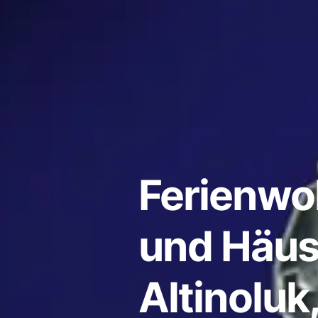
Ferienw
und Häus
Altinoluk