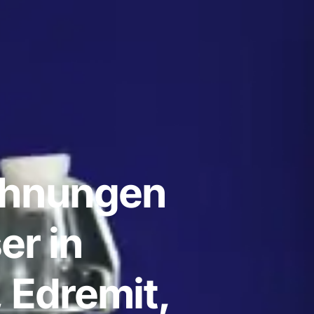
ohnungen
er in
, Edremit,