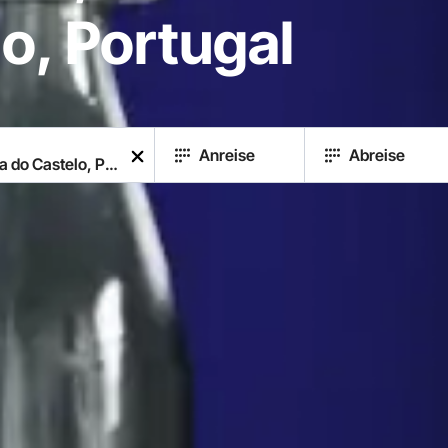
o, Portugal
Anreise
Abreise