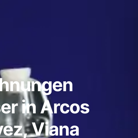
ohnungen
er in Arcos
vez, Viana