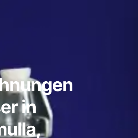
ohnungen
er in
ulla,