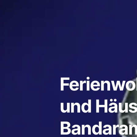
Ferienw
und Häus
Bandaram