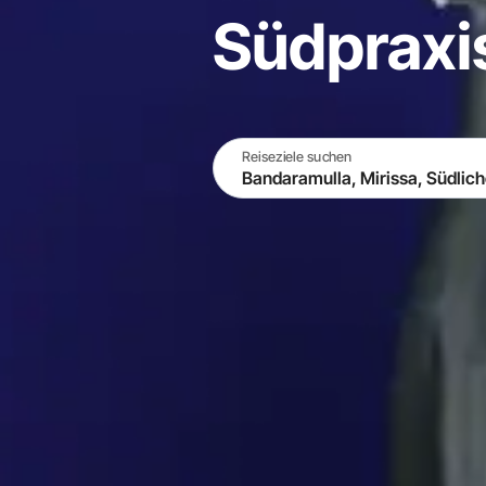
Südpraxis
Reiseziele suchen