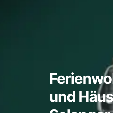
Ferienw
und Häuse