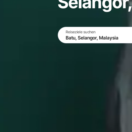
Selangor,
Reiseziele suchen