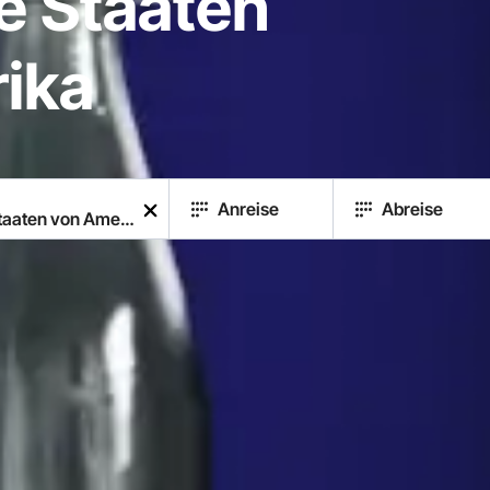
e Staaten
ika
Anreise
Abreise