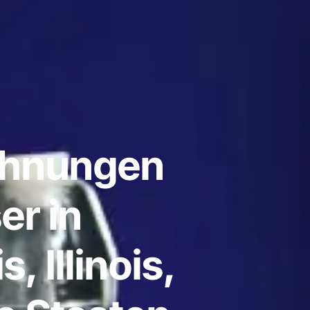
ohnungen
er in
, Illinois,