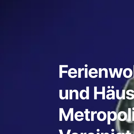
Ferienw
und Häus
Metropolis