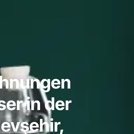
ohnungen
er in der
evşehir,