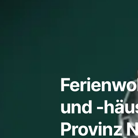
Ferienw
und -häus
Provinz N