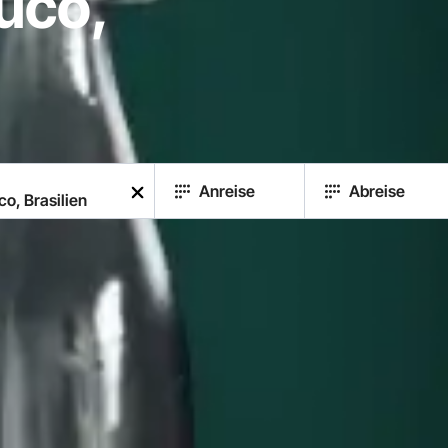
uco,
Anreise
Abreise