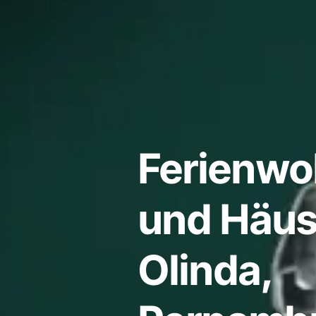
Ferienw
und Häus
Olinda,