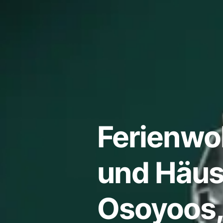
Ferienw
und Häus
Osoyoos, 