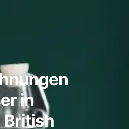
ohnungen
er in
British