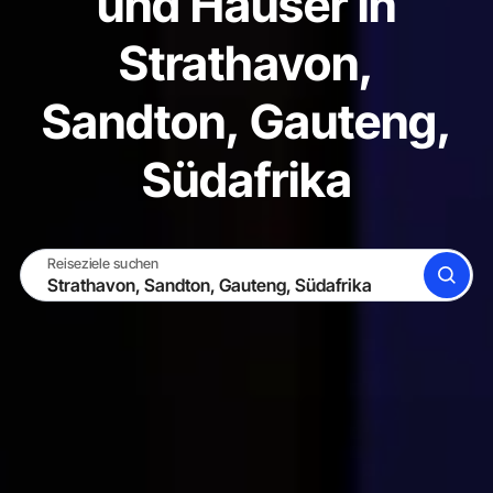
und Häuser in
Strathavon,
Sandton, Gauteng,
Südafrika
Reiseziele suchen