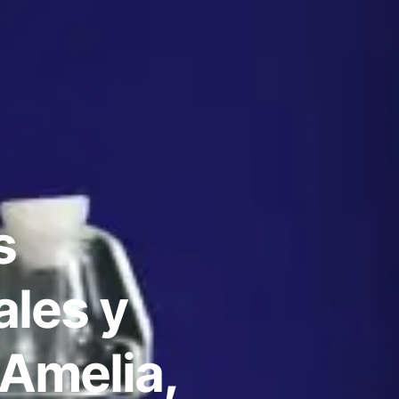
s
ales y
 Amelia,