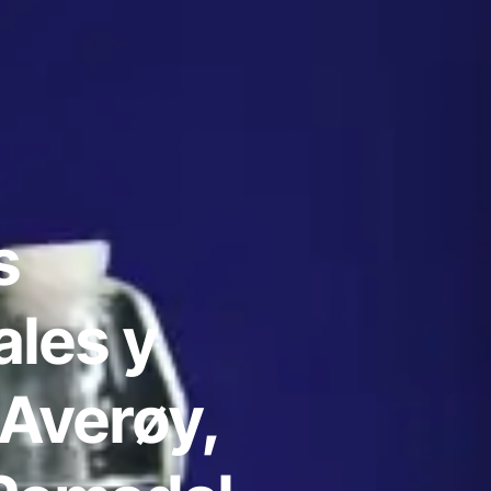
s
ales y
 Averøy,