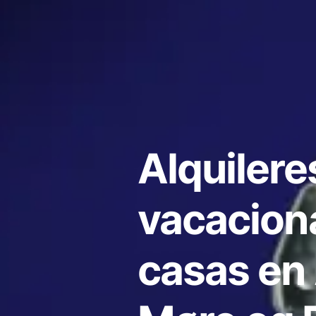
Alquilere
vacacion
casas en