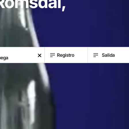
Romsdal,
Registro
Salida