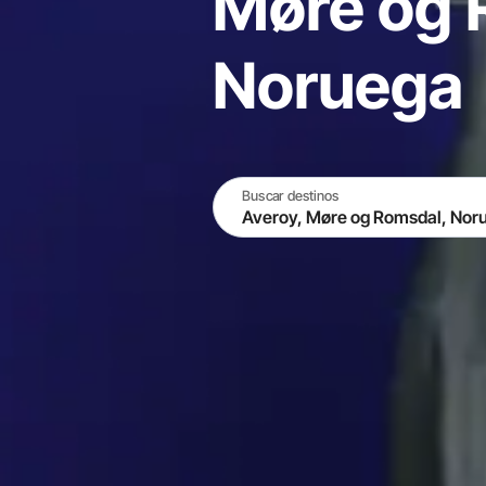
Møre og 
Noruega
Buscar destinos