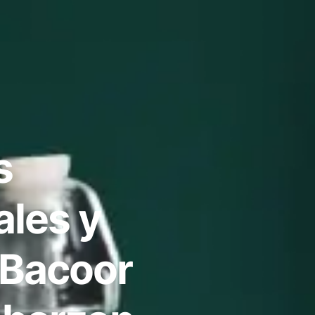
s
ales y
 Bacoor