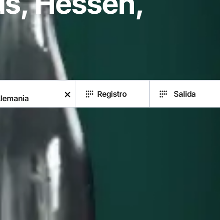
s, Hessen,
a
Registro
Salida