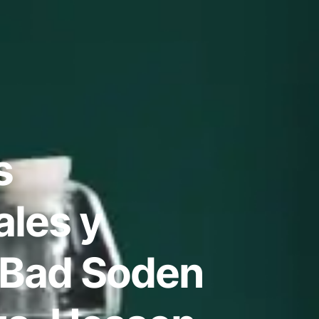
s
ales y
 Bad Soden