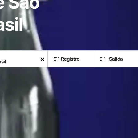
e São
sil
Registro
Salida