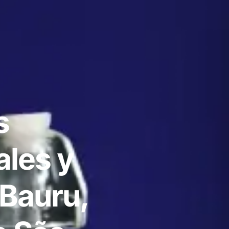
s
ales y
 Bauru,