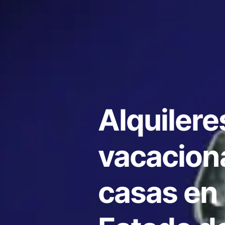
Alquilere
vacacion
casas en