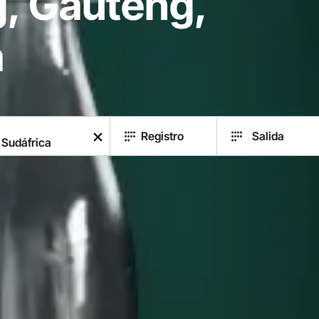
, Gauteng,
a
Registro
Salida