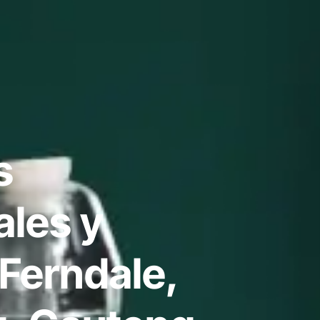
s
ales y
Ferndale,