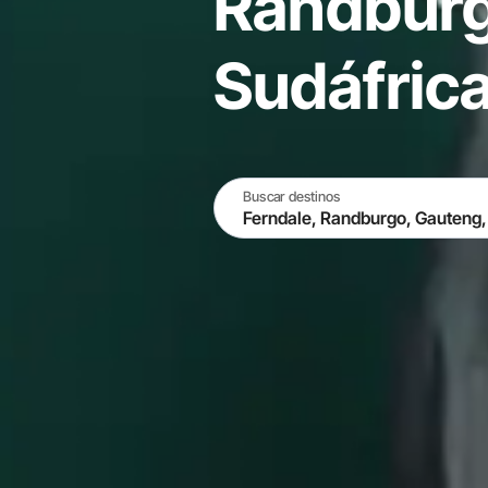
Randburg
Sudáfric
Buscar destinos