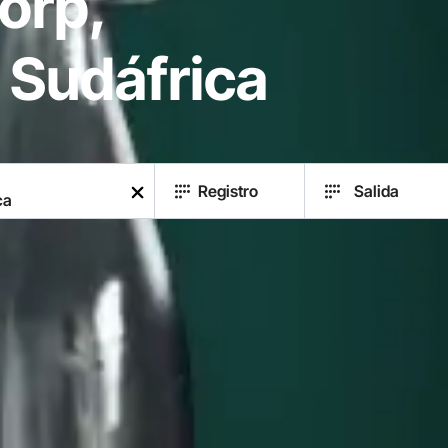
orp,
 Sudáfrica
Registro
Salida