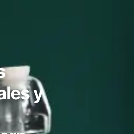
s
ales y