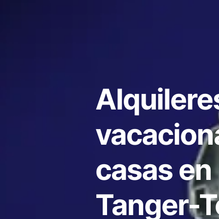
Alquilere
vacacion
casas en
Tanger-T