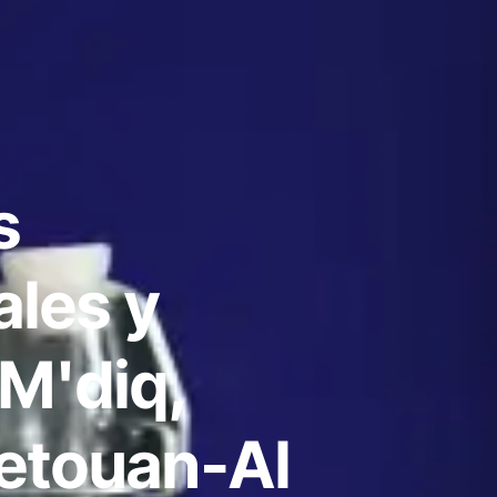
s
ales y
 M'diq,
etouan-Al