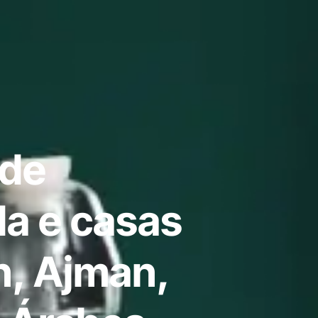
 de
a e casas
, Ajman,