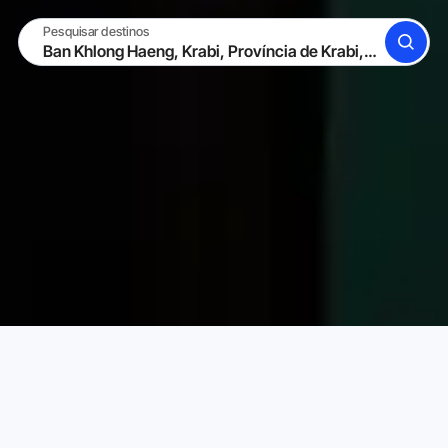
Pesquisar destinos
BUSCAR
TORNE-SE UM HOST
ENTRAR
Karta Aluguéis de Temporada
Tailândia
Província de K
Escolha o aluguel de temporada perfeito para
você