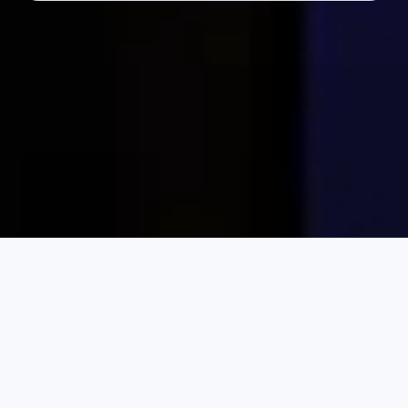
BUSCAR
TORNE-SE UM HOST
ENTRAR
Karta Aluguéis de Temporada
França
Alta Córsega
Escolha o aluguel de temporada perfeito para
você
PREÇO POR NOITE