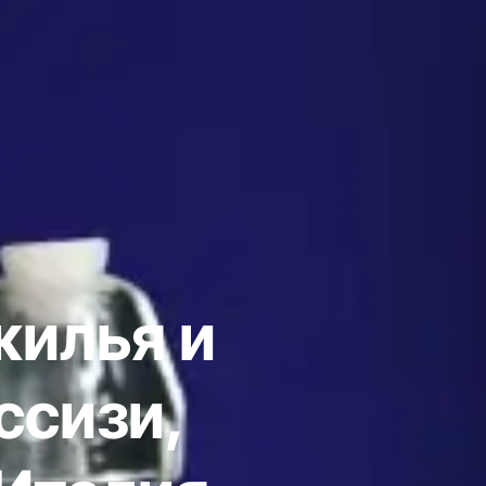
жилья и
ссизи,