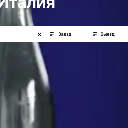
 Италия
Заезд
Выезд