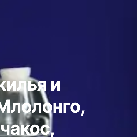
жилья и
Млолонго,
чакос,