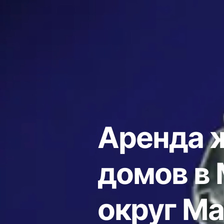
Аренда 
домов в 
округ Ма