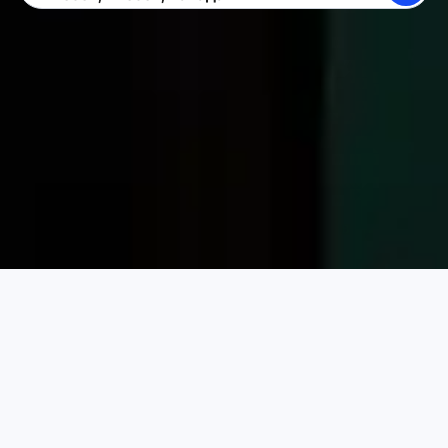
ПОИСК
СДАТЬ ЖИЛЬЁ
ВОЙТИ
Аренда жилья для отпуска в Карта
Канада
Квебек
Выберите идеальное жильё для отпуска
ЦЕНА ЗА НОЧЬ