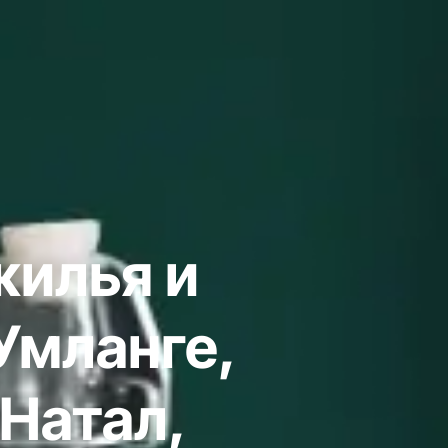
жилья и
Умланге,
Натал,