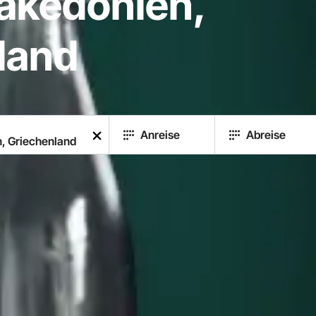
akedonien,
land
Anreise
Abreise