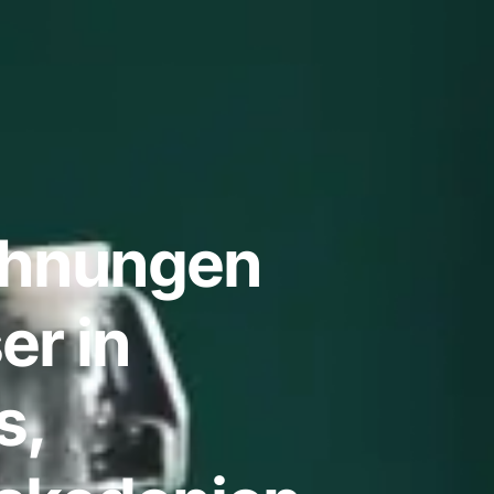
ohnungen
er in
s,