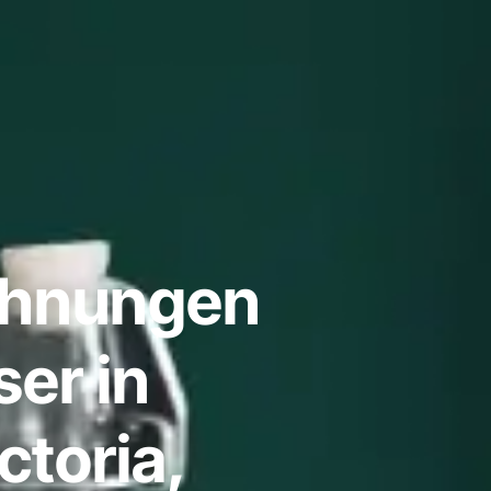
ohnungen
er in
ctoria,