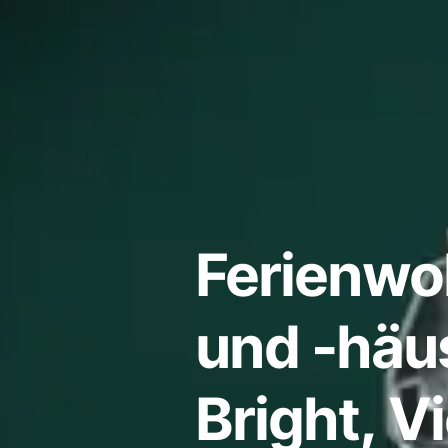
Ferienw
und -häus
Bright, Vi