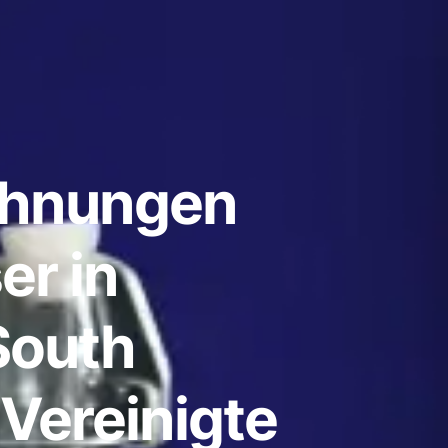
ohnungen
er in
South
 Vereinigte