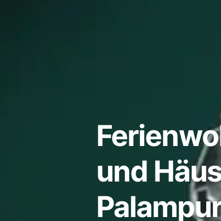
Ferienw
und Häuse
Palampur