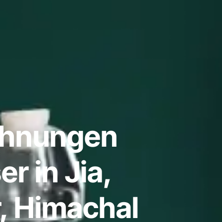
ohnungen
r in Jia,
, Himachal