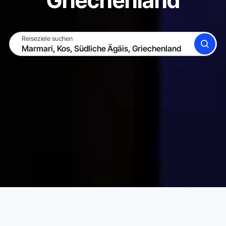
Griechenland
Reiseziele suchen
SUCHE
WERDE GASTGEBER
EINLOGGEN
Karta Ferienwohnungen
Griechenland
Südliche Ägäis