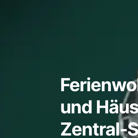
Ferienw
und Häuse
Zentral-S