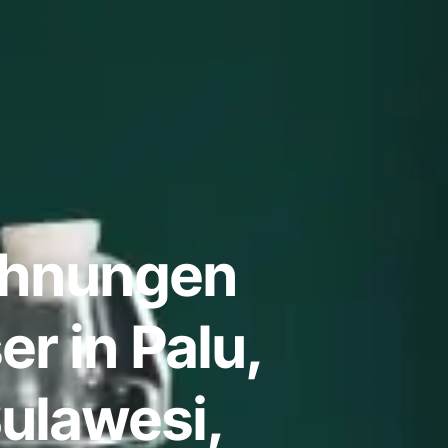
ohnungen
r in Palu,
ulawesi,