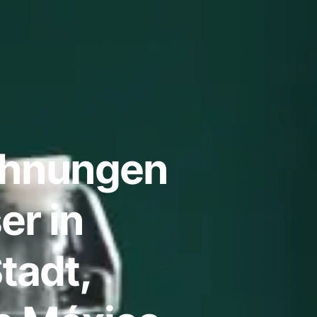
ohnungen
er in
tadt,