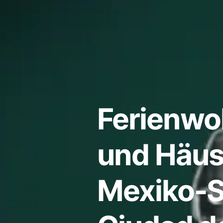
Ferienw
und Häus
Mexiko-S