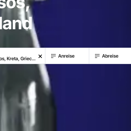
sos,
land
Anreise
Abreise