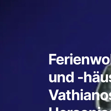
Ferienw
und -häus
Vathiano