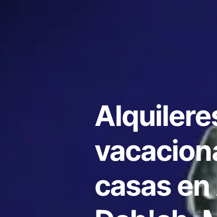
Alquilere
vacacion
casas en