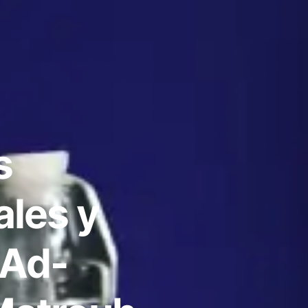
s
ales y
 Ad-