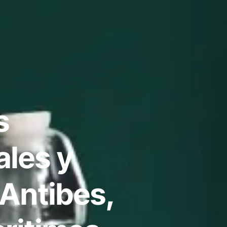
s
ales y
 Antibes,