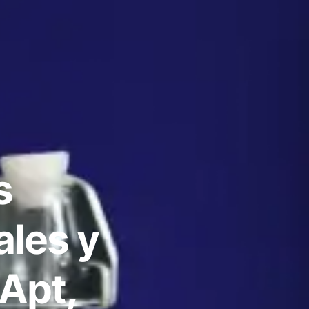
s
ales y
 Apt,