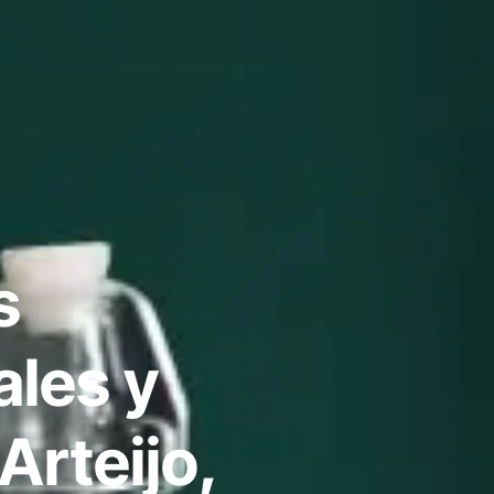
s
ales y
Arteijo,