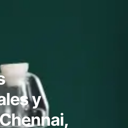
s
ales y
 Chennai,