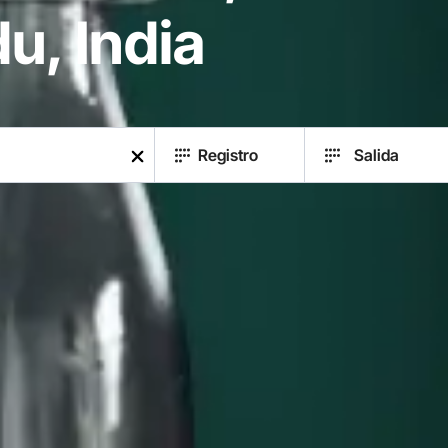
u, India
Registro
Salida