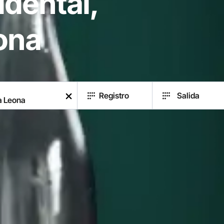
idental,
ona
Registro
Salida