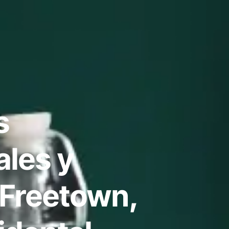
s
ales y
 Freetown,