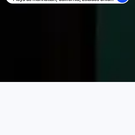
BUSCAR
CONVIÉRTETE EN ANFITRIÓN
INICIAR SESIÓN
Alquileres Vacacionales Karta
Estados Unidos de América
Elige tu alquiler vacacional perfecto
PRECIO POR NOCHE