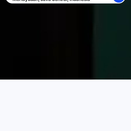
BUSCAR
CONVIÉRTETE EN ANFITRIÓN
INICIAR SESIÓN
Alquileres Vacacionales Karta
Indonesia
Java Central
Elige tu alquiler vacacional perfecto
PRECIO POR NOCHE