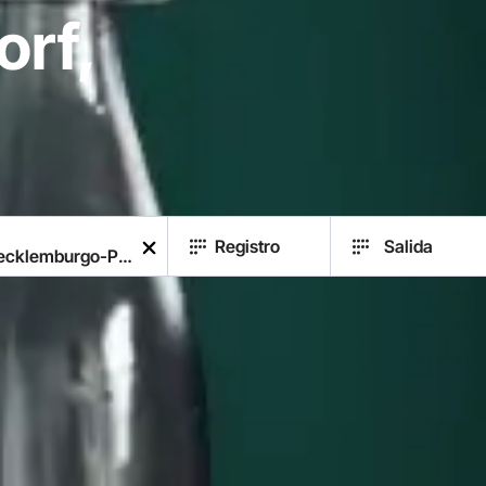
orf,
a
Registro
Salida