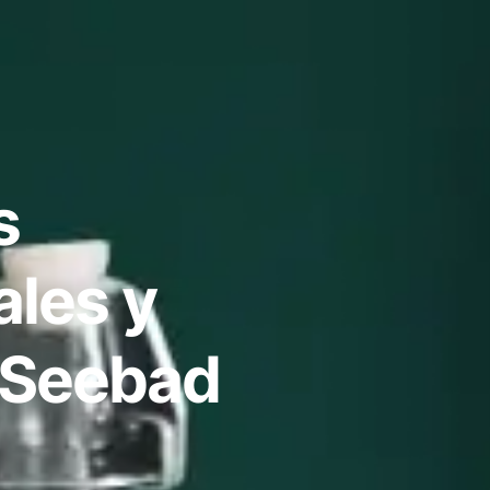
s
ales y
 Seebad