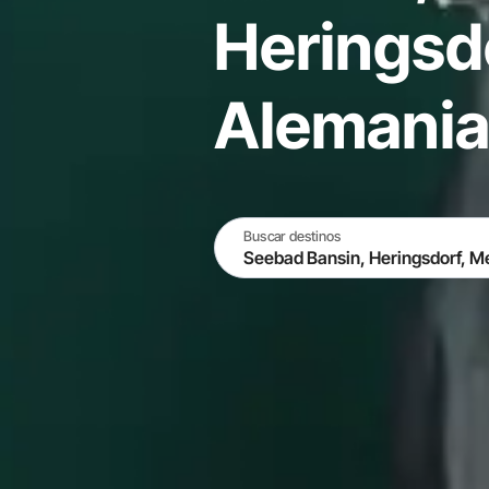
Heringsd
Alemani
Buscar destinos