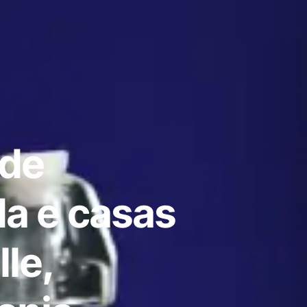
 de
a e casas
le,