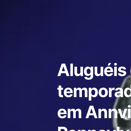
Aluguéis
temporad
em Annvil