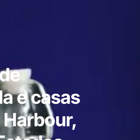
 de
a e casas
 Harbour,