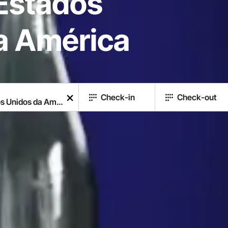
 Estados
a América
Check-in
Check-out