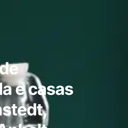
 de
a e casas
stedt,