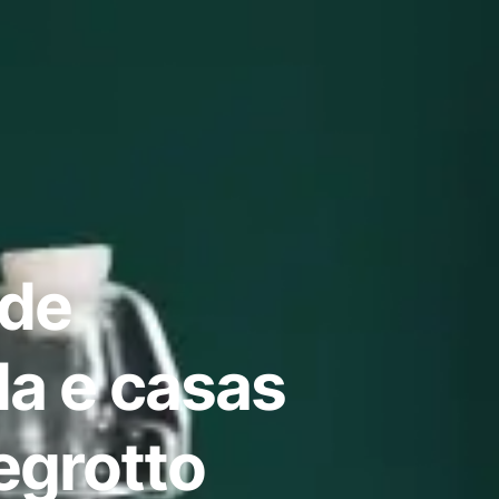
 de
a e casas
grotto