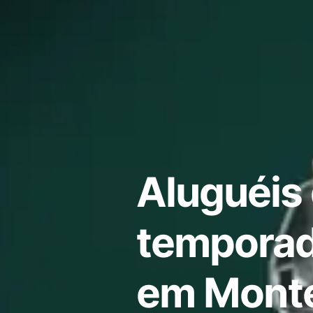
Aluguéis
temporad
em Monte