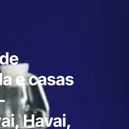
 de
a e casas
-
i, Havai,