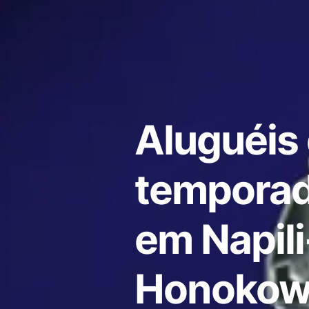
Aluguéis
temporad
em Napili
Honokowa