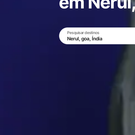
em Nerul,
Pesquisar destinos