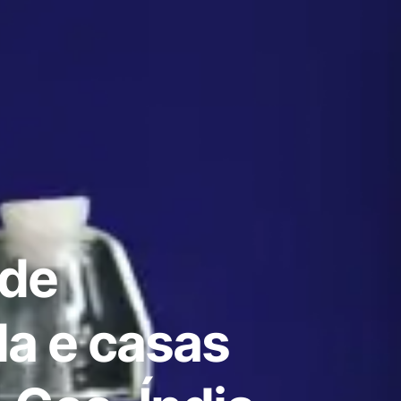
 de
a e casas