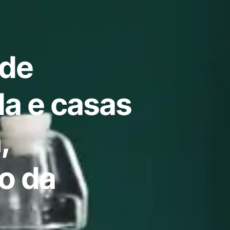
 de
a e casas
,
o da