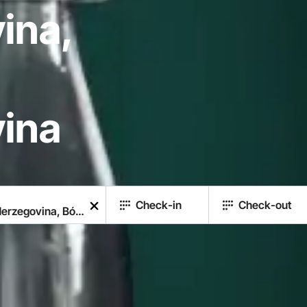
ina,
ina
Check-in
Check-out