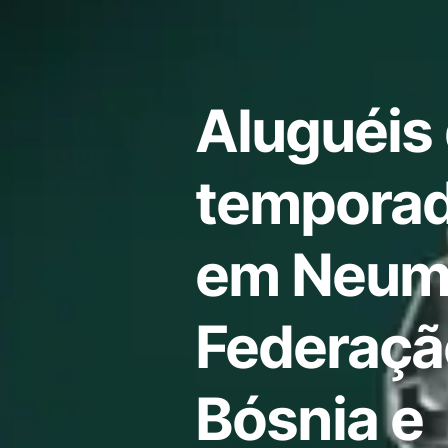
Aluguéis
temporad
em Neum
Federaçã
Bósnia e