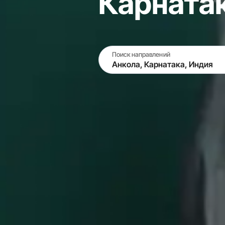
Карнатак
Поиск направлений