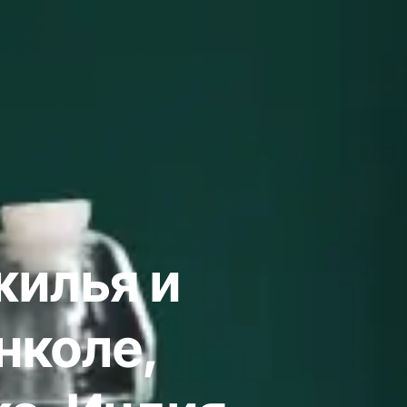
жилья и
нколе,