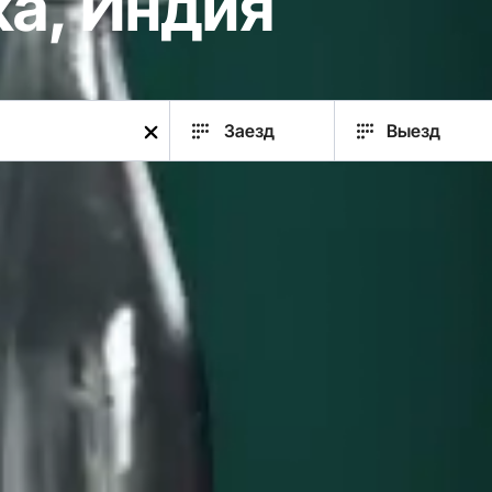
а, Индия
Заезд
Выезд