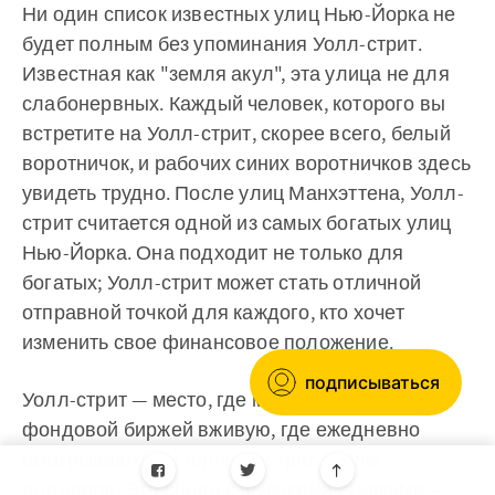
Ни один список известных улиц Нью-Йорка не
будет полным без упоминания Уолл-стрит.
Известная как "земля акул", эта улица не для
слабонервных. Каждый человек, которого вы
встретите на Уолл-стрит, скорее всего, белый
воротничок, и рабочих синих воротничков здесь
увидеть трудно. После улиц Манхэттена, Уолл-
стрит считается одной из самых богатых улиц
Нью-Йорка. Она подходит не только для
богатых; Уолл-стрит может стать отличной
отправной точкой для каждого, кто хочет
изменить свое финансовое положение.
подписываться
Уолл-стрит — место, где можно наблюдать за
фондовой биржей вживую, где ежедневно
выигрываются и теряются триллионы
долларов. Эта среда с высокими ставками —